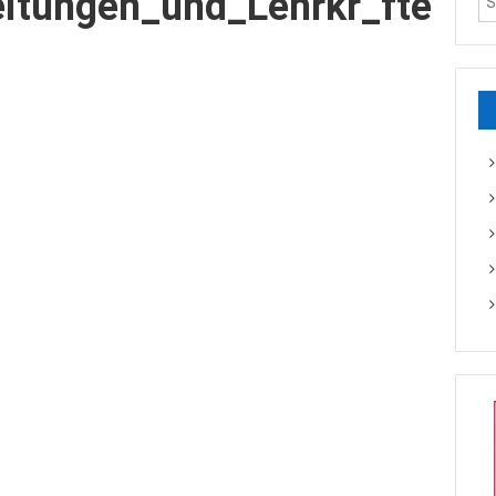
eitungen_und_Lehrkr_fte