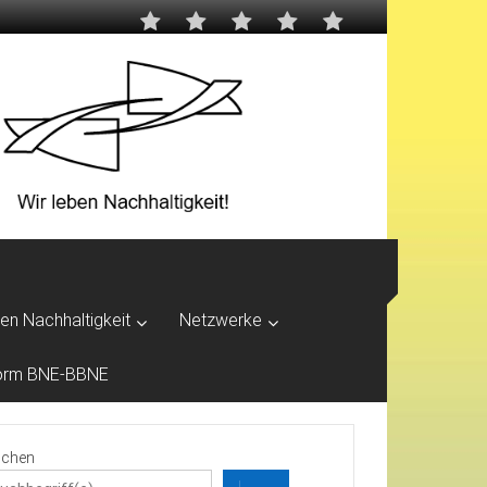
ben Nachhaltigkeit
Netzwerke
tform BNE-BBNE
chen