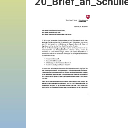
20_Brief_an_Schull