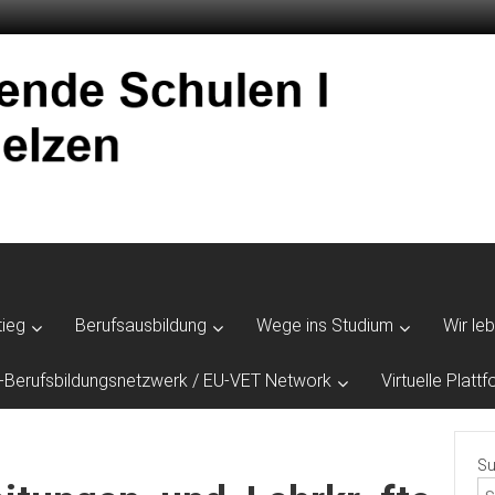
tieg
Berufsausbildung
Wege ins Studium
Wir le
-Berufsbildungsnetzwerk / EU-VET Network
Virtuelle Plat
Su