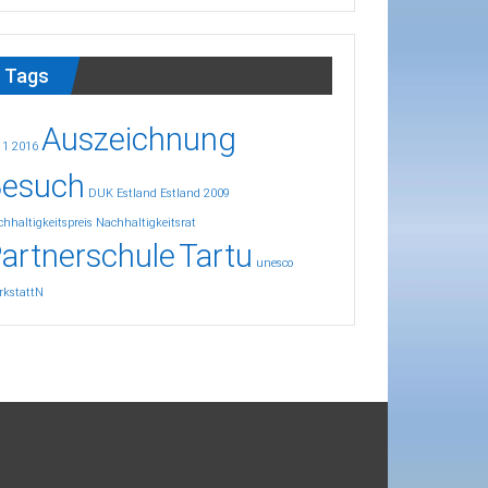
Tags
Auszeichnung
11
2016
esuch
DUK
Estland
Estland 2009
hhaltigkeitspreis
Nachhaltigkeitsrat
artnerschule
Tartu
unesco
rkstattN