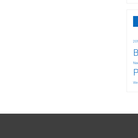
20
B
Nac
P
We