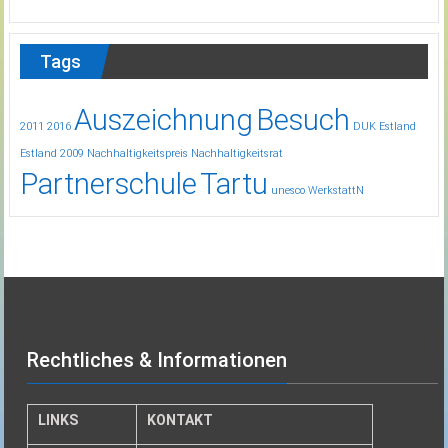
Tags
Auszeichnung
Besuch
2011
2016
DUK
Estland
Estland 2009
Nachhaltigkeitspreis
Nachhaltigkeitsrat
Partnerschule
Tartu
unesco
WerkstattN
Rechtliches & Informationen
LINKS
KONTAKT