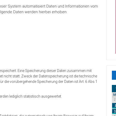
 unser System automatisiert Daten und Informationen vom
lgende Daten werden hierbei erhoben:
gespeichert. Eine Speicherung dieser Daten zusammen mit
 nicht statt. Zweck der Datenspeicherung ist die technische
ür die vorübergehende Speicherung der Daten ist Art. 6 Abs.1
M
rden lediglich statistisch ausgewertet.
2
1
 Textdateien, die automatisch von Ihrem Browser auf Ihrem