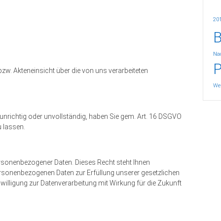
20
B
Nac
P
w. Akteneinsicht über die von uns verarbeiteten
We
nrichtig oder unvollständig, haben Sie gem. Art. 16 DSGVO
u lassen.
sonenbezogener Daten. Dieses Recht steht Ihnen
rsonenbezogenen Daten zur Erfüllung unserer gesetzlichen
nwilligung zur Datenverarbeitung mit Wirkung für die Zukunft