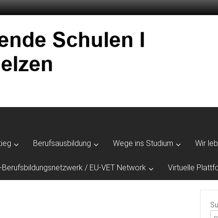
tieg
Berufsausbildung
Wege ins Studium
Wir le
-Berufsbildungsnetzwerk / EU-VET Network
Virtuelle Plat
Su