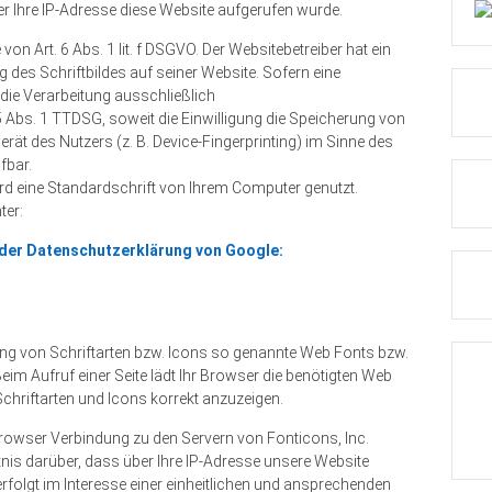
r Ihre IP-Adresse diese Website aufgerufen wurde.
n Art. 6 Abs. 1 lit. f DSGVO. Der Websitebetreiber hat ein
ng des Schriftbildes auf seiner Website. Sofern eine
 die Verarbeitung ausschließlich
5 Abs. 1 TTDSG, soweit die Einwilligung die Speicherung von
rät des Nutzers (z. B. Device-Fingerprinting) im Sinne des
fbar.
rd eine Standardschrift von Ihrem Computer genutzt.
ter:
 der Datenschutzerklärung von Google:
lung von Schriftarten bzw. Icons so genannte Web Fonts bzw.
 Beim Aufruf einer Seite lädt Ihr Browser die benötigten Web
chriftarten und Icons korrekt anzuzeigen.
owser Verbindung zu den Servern von Fonticons, Inc.
nis darüber, dass über Ihre IP-Adresse unsere Website
olgt im Interesse einer einheitlichen und ansprechenden