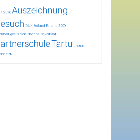
Auszeichnung
11
2016
esuch
DUK
Estland
Estland 2009
hhaltigkeitspreis
Nachhaltigkeitsrat
artnerschule
Tartu
unesco
rkstattN