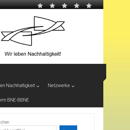
ben Nachhaltigkeit
Netzwerke
tform BNE-BBNE
chen