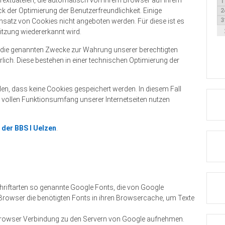
1
 der Optimierung der Benutzerfreundlichkeit. Einige
2
3
nsatz von Cookies nicht angeboten werden. Für diese ist es
itzung wiedererkannt wird.
ür die genannten Zwecke zur Wahrung unserer berechtigten
derlich. Diese bestehen in einer technischen Optimierung der
len, dass keine Cookies gespeichert werden. In diesem Fall
en vollen Funktionsumfang unserer Internetseiten nutzen
 der BBS I Uelzen
.
Schriftarten so genannte Google Fonts, die von Google
hr Browser die benötigten Fonts in ihren Browsercache, um Texte
rowser Verbindung zu den Servern von Google aufnehmen.