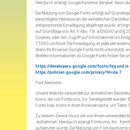
Hierdurch erlangt Google Kenntnis darüber, dass übe
Die Nutzung von Google Fonts erfolgt auf Grundlage vo
berechtigtes Interesse an der einheitlichen Darstellu
entsprechende Einwilligung abgefragt wurde, erfolgt
auf Grundlage von Art. 6 Abs. 1 lit. a DSGVO und § 2
Cookies oder den Zugriff auf Informationen im Endge
TTDSG umfasst. Die Einwilligung ist jederzeit widerru
Wenn Ihr Browser Google Fonts nicht unterstützt, wi
Weitere Informationen zu Google Fonts finden Sie un
https://developers.google.com/fonts/faq und in
https://policies.google.com/privacy?hl=de.7
Font
Awesome
Unsere Website verwendet zur einheitlichen Darstel
Icons, die von Fonticons, Inc. bereitgestellt werden.
Fonts bzw. Icons in ihren Browsercache, um Texte, S
Zu diesem Zweck muss der von Ihnen verwendete Br
aufnehmen. Hierdurch erlangt Fonticons, Inc. Kennt
aufgerufen wurde. Die Nutzung von Font Awesome erf