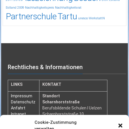
Estland 2009
Nachhaltigkeitspreis
Nachhaltigkeitsrat
Partnerschule
Tartu
unesco
WerkstattN
Rechtliches & Informationen
LINKS
KONTAKT
Impressum
Standort
Datenschutz
Scharnhorststraße
Anfahrt
Berufsbildende Schulen I Uelzen
Intranet
Scharnhorststraße 10
29525 Uelzen
Cookie-Zustimmung
Telefon: 0581 955 6
verwalten