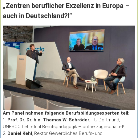
„Zentren beruflicher Exzellenz in Europa –
auch in Deutschland?!“
Am Panel nahmen folgende Berufsbildungsexperten teil:
1.
Prof. Dr. Dr. h.c. Thomas W. Schröder
, TU Dortmund,
UNESCO Lehrstuhl Berufspädagogik – online zugeschaltet!
2.
Daniel Kehl
, Rektor Gewerbliches Berufs- und