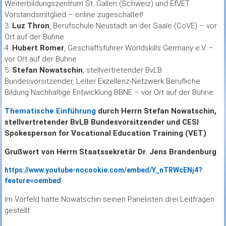
Weiterbildungszentrum St. Gallen (Schweiz) und EfVET
Vorstandsmitglied – online zugeschaltet!
3.
Luz Thron
, Berufschule Neustadt an der Saale (CoVE) – vor
Ort auf der Bühne
4.
Hubert Romer
, Geschäftsführer Worldskills Germany e.V. –
vor Ort auf der Bühne
5.
Stefan Nowatschin
, stellvertretender BvLB
Bundesvorsitzender, Leiter Exzellenz-Netzwerk Berufliche
Bildung Nachhaltige Entwicklung BBNE – vor Ort auf der Bühne
Thematische Einführung
durch Herrn Stefan Nowatschin,
stellvertretender BvLB Bundesvorsitzender und
CESI
Spokesperson for Vocational Education Training (VET)
Grußwort von Herrn Staatssekretär Dr. Jens Brandenburg
https://www.youtube-nocookie.com/embed/Y_nTRWcENj4?
feature=oembed
Im Vorfeld hatte Nowatschin seinen Panelisten drei Leitfragen
gestellt: