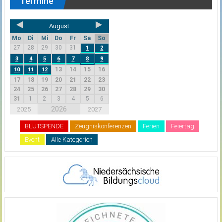
Termine
August
Mo
Di
Mi
Do
Fr
Sa
So
27
28
29
30
31
1
2
3
4
5
6
7
8
9
13
14
15
16
10
11
12
17
18
19
20
21
22
23
24
25
26
27
28
29
30
31
1
2
3
4
5
6
2026
2025
2027
BLUTSPENDE
Zeugniskonferenzen
Ferien
Feiertag
Event
Alle Kategorien