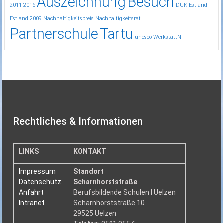
Auszeichnung
Besuch
2011
2016
DUK
Estland
Estland 2009
Nachhaltigkeitspreis
Nachhaltigkeitsrat
Partnerschule
Tartu
unesco
WerkstattN
Rechtliches & Informationen
LINKS
KONTAKT
Impressum
Standort
Datenschutz
Scharnhorststraße
Anfahrt
Berufsbildende Schulen I Uelzen
Intranet
Scharnhorststraße 10
29525 Uelzen