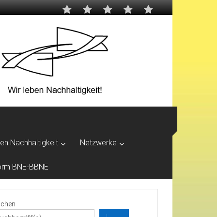
ben Nachhaltigkeit
Netzwerke
tform BNE-BBNE
chen