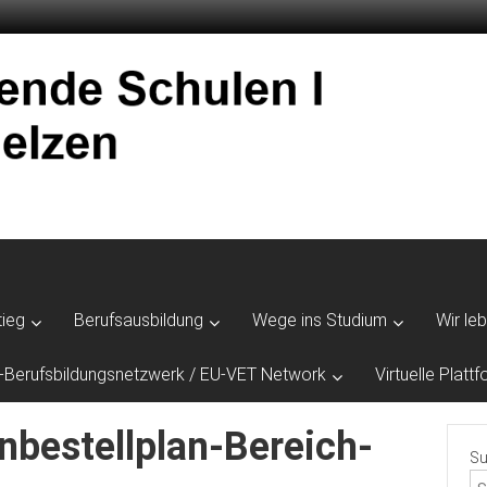
tieg
Berufsausbildung
Wege ins Studium
Wir le
-Berufsbildungsnetzwerk / EU-VET Network
Virtuelle Plat
bestellplan-Bereich-
Su