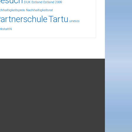
esuch
DUK
Estland
Estland 2009
hhaltigkeitspreis
Nachhaltigkeitsrat
artnerschule
Tartu
unesco
rkstattN