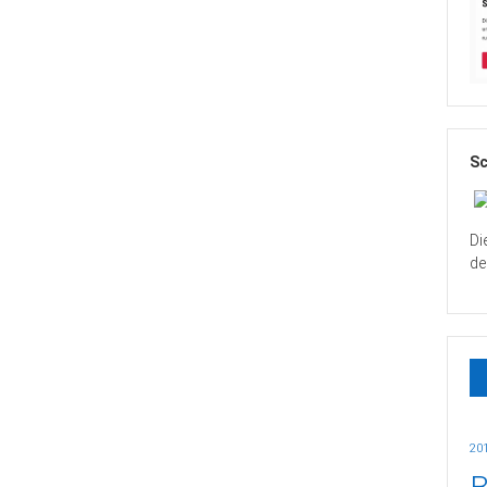
Sc
Di
de
20