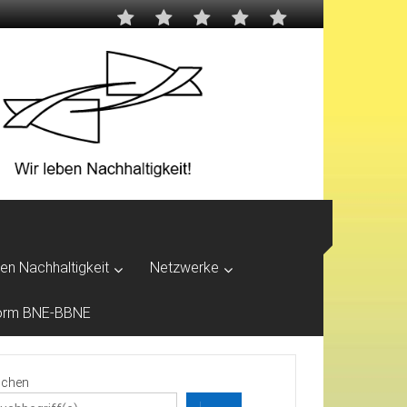
ben Nachhaltigkeit
Netzwerke
tform BNE-BBNE
chen