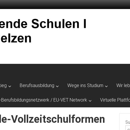
tieg
Berufsausbildung
Wege ins Studium
Wir le
-Berufsbildungsnetzwerk / EU-VET Network
Virtuelle Plat
le-Vollzeitschulformen
Su