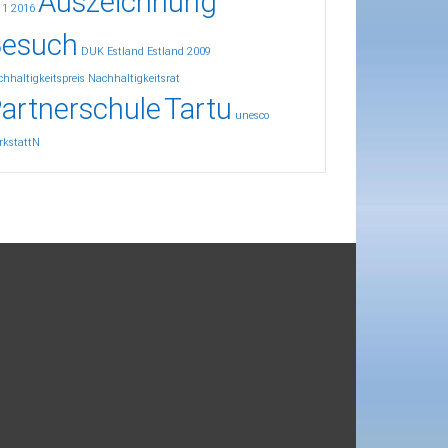
Auszeichnung
11
2016
esuch
DUK
Estland
Estland 2009
hhaltigkeitspreis
Nachhaltigkeitsrat
artnerschule
Tartu
unesco
rkstattN