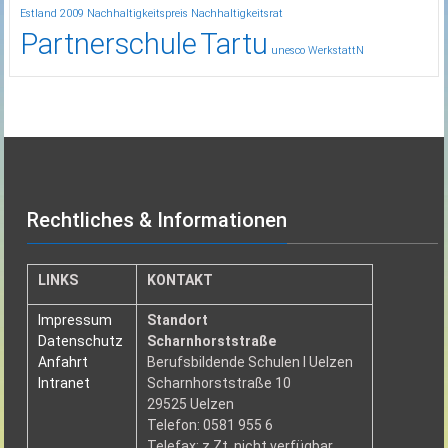
Estland 2009
Nachhaltigkeitspreis
Nachhaltigkeitsrat
Partnerschule
Tartu
unesco
WerkstattN
Rechtliches & Informationen
LINKS
KONTAKT
Impressum
Standort
Datenschutz
Scharnhorststraße
Anfahrt
Berufsbildende Schulen I Uelzen
Intranet
Scharnhorststraße 10
29525 Uelzen
Telefon: 0581 955 6
Telefax: z.Zt. nicht verfügbar