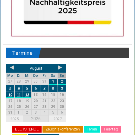
Termine
August
Mo
Di
Mi
Do
Fr
Sa
So
27
28
29
30
31
1
2
3
4
5
6
7
8
9
13
14
15
16
10
11
12
17
18
19
20
21
22
23
24
25
26
27
28
29
30
31
1
2
3
4
5
6
2026
2025
2027
BLUTSPENDE
Zeugniskonferenzen
Ferien
Feiertag