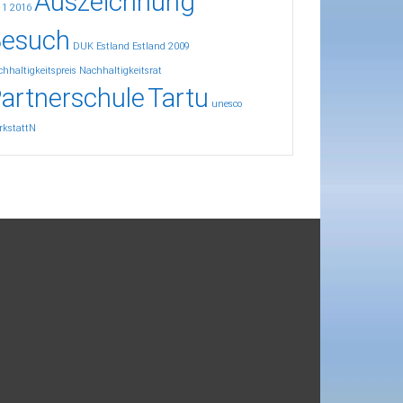
Auszeichnung
11
2016
esuch
DUK
Estland
Estland 2009
hhaltigkeitspreis
Nachhaltigkeitsrat
artnerschule
Tartu
unesco
rkstattN