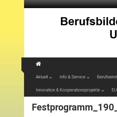
Aktuell
Info & Service
Berufseins
Innovation & Kooperationsprojekte
EU
Festprogramm_190_