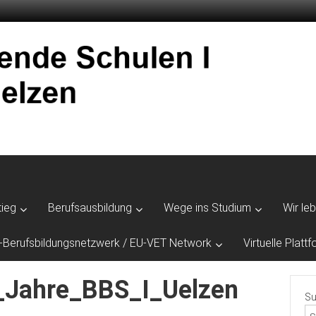
tieg
Berufsausbildung
Wege ins Studium
Wir le
-Berufsbildungsnetzwerk / EU-VET Network
Virtuelle Plat
Jahre_BBS_I_Uelzen
Su