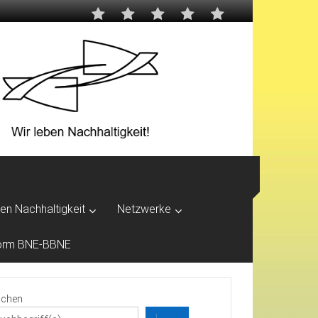
ben Nachhaltigkeit
Netzwerke
tform BNE-BBNE
chen