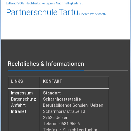
Estland 2009
Nachhaltigkeitspreis
Nachhaltigkeitsrat
Partnerschule
Tartu
unesco
WerkstattN
Rechtliches & Informationen
LINKS
KONTAKT
Impressum
Standort
Datenschutz
Scharnhorststraße
Anfahrt
Berufsbildende Schulen I Uelzen
Intranet
Scharnhorststraße 10
29525 Uelzen
Telefon: 0581 955 6
Telefax: z.Zt. nicht verfügbar