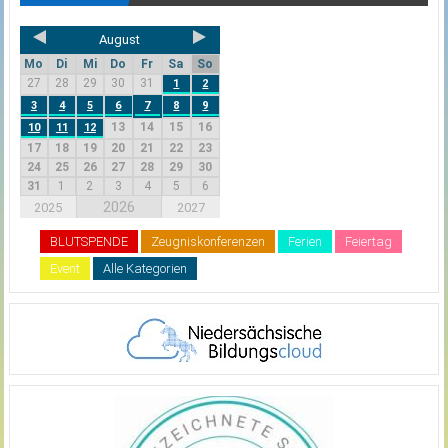
August
Mo
Di
Mi
Do
Fr
Sa
So
27
28
29
30
31
1
2
3
4
5
6
7
8
9
13
14
15
16
10
11
12
17
18
19
20
21
22
23
24
25
26
27
28
29
30
31
1
2
3
4
5
6
2026
2025
2027
BLUTSPENDE
Zeugniskonferenzen
Ferien
Feiertag
Event
Alle Kategorien