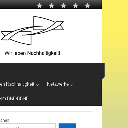
ben Nachhaltigkeit
Netzwerke
tform BNE-BBNE
chen