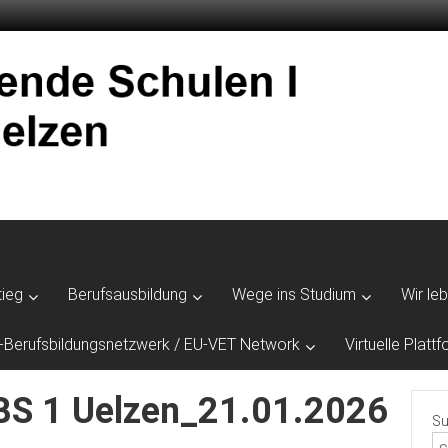
tieg
Berufsausbildung
Wege ins Studium
Wir le
-Berufsbildungsnetzwerk / EU-VET Network
Virtuelle Plat
BS 1 Uelzen_21.01.2026
Su