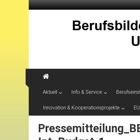
Aktuell
Info & Service
Berufseins
Innovation & Kooperationsprojekte
EU
Pressemitteilung_B