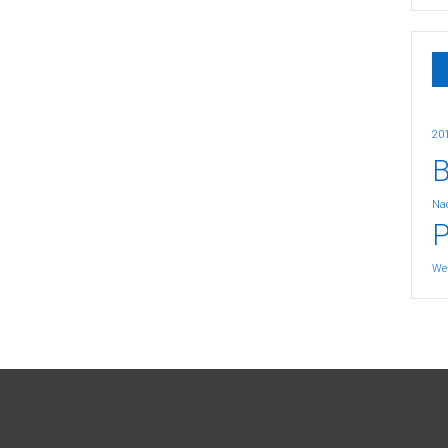
20
B
Nac
P
We