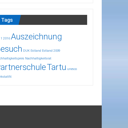
Tags
Auszeichnung
11
2016
esuch
DUK
Estland
Estland 2009
hhaltigkeitspreis
Nachhaltigkeitsrat
artnerschule
Tartu
unesco
rkstattN