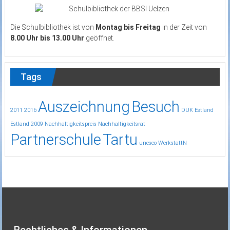
Die Schulbibliothek ist von
Montag bis Freitag
in der Zeit von
8.00 Uhr bis 13.00 Uhr
geöffnet.
Tags
Auszeichnung
Besuch
2011
2016
DUK
Estland
Estland 2009
Nachhaltigkeitspreis
Nachhaltigkeitsrat
Partnerschule
Tartu
unesco
WerkstattN
Rechtliches & Informationen