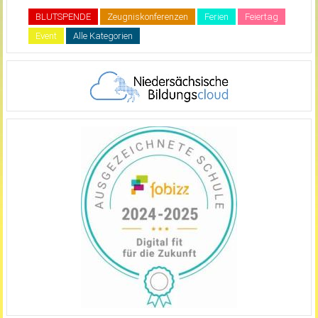
BLUTSPENDE
Zeugniskonferenzen
Ferien
Feiertag
Event
Alle Kategorien