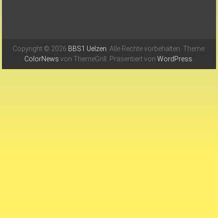
Copyright © 2026
BBS1 Uelzen
. Alle Rechte vorbehalten. Theme:
ColorNews
von ThemeGrill. Präsentiert von
WordPress
.