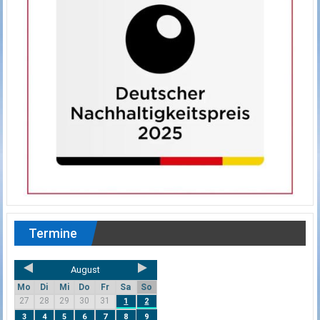
Termine
August
Mo
Di
Mi
Do
Fr
Sa
So
27
28
29
30
31
1
2
3
4
5
6
7
8
9