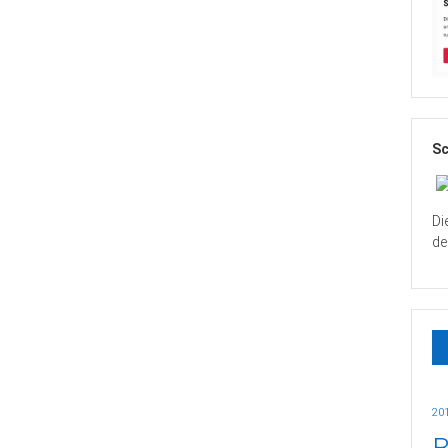
Sc
Di
de
20