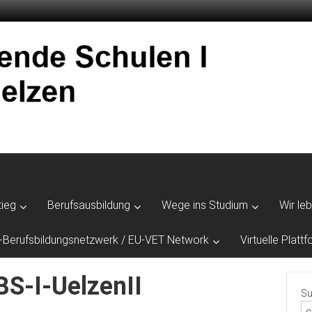
tieg
Berufsausbildung
Wege ins Studium
Wir le
-Berufsbildungsnetzwerk / EU-VET Network
Virtuelle Plat
S-I-UelzenII
Su