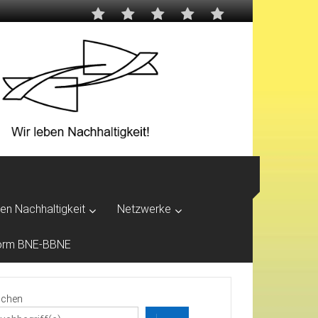
ben Nachhaltigkeit
Netzwerke
tform BNE-BBNE
chen