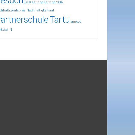
esuch
DUK
Estland
Estland 2009
hhaltigkeitspreis
Nachhaltigkeitsrat
artnerschule
Tartu
unesco
rkstattN