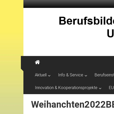
Aktuell
Info & Service
Berufseins
Innovation & Kooperationsprojekte
EU
Weihanchten2022BB