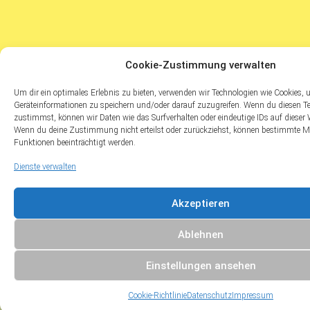
Cookie-Zustimmung verwalten
Um dir ein optimales Erlebnis zu bieten, verwenden wir Technologien wie Cookies,
Geräteinformationen zu speichern und/oder darauf zuzugreifen. Wenn du diesen T
zustimmst, können wir Daten wie das Surfverhalten oder eindeutige IDs auf dieser W
Wenn du deine Zustimmung nicht erteilst oder zurückziehst, können bestimmte 
Funktionen beeinträchtigt werden.
Dienste verwalten
Akzeptieren
Ablehnen
Einstellungen ansehen
Cookie-Richtlinie
Datenschutz
Impressum