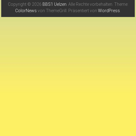
Copyright © 2026
BBS1 Uelzen
. Alle Rechte vorbehalten. Theme:
ColorNews
von ThemeGrill. Präsentiert von
WordPress
.