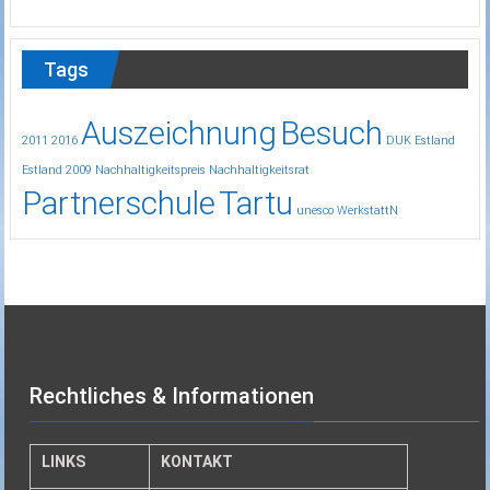
Tags
Auszeichnung
Besuch
2011
2016
DUK
Estland
Estland 2009
Nachhaltigkeitspreis
Nachhaltigkeitsrat
Partnerschule
Tartu
unesco
WerkstattN
Rechtliches & Informationen
LINKS
KONTAKT