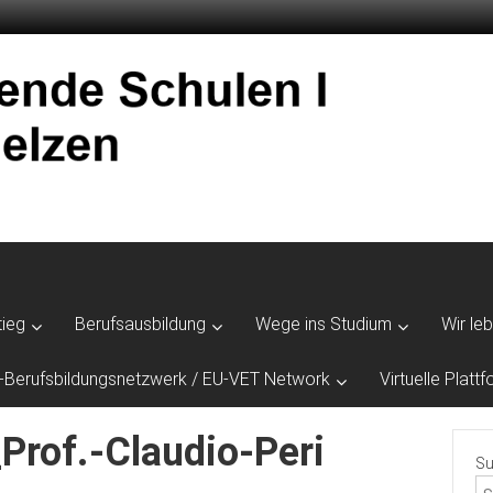
tieg
Berufsausbildung
Wege ins Studium
Wir le
-Berufsbildungsnetzwerk / EU-VET Network
Virtuelle Plat
rof.-Claudio-Peri
Su