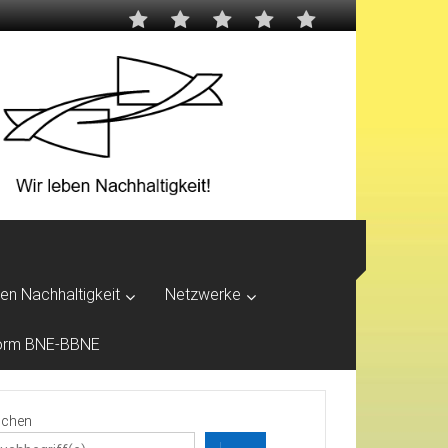
ben Nachhaltigkeit
Netzwerke
tform BNE-BBNE
chen