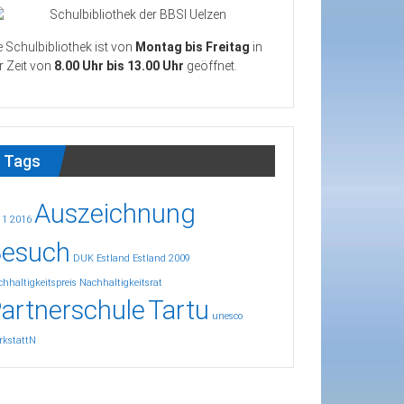
e Schulbibliothek ist von
Montag bis Freitag
in
r Zeit von
8.00 Uhr bis 13.00 Uhr
geöffnet.
Tags
Auszeichnung
11
2016
esuch
DUK
Estland
Estland 2009
hhaltigkeitspreis
Nachhaltigkeitsrat
artnerschule
Tartu
unesco
rkstattN