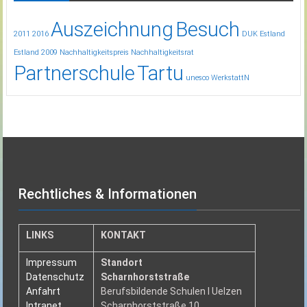
Auszeichnung
Besuch
2011
2016
DUK
Estland
Estland 2009
Nachhaltigkeitspreis
Nachhaltigkeitsrat
Partnerschule
Tartu
unesco
WerkstattN
Rechtliches & Informationen
LINKS
KONTAKT
Impressum
Standort
Datenschutz
Scharnhorststraße
Anfahrt
Berufsbildende Schulen I Uelzen
Intranet
Scharnhorststraße 10