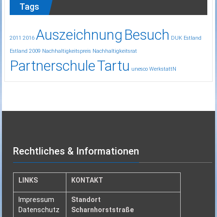
Tags
Auszeichnung
Besuch
2011
2016
DUK
Estland
Estland 2009
Nachhaltigkeitspreis
Nachhaltigkeitsrat
Partnerschule
Tartu
unesco
WerkstattN
Rechtliches & Informationen
LINKS
KONTAKT
Impressum
Standort
Datenschutz
Scharnhorststraße