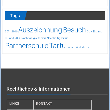
Tags
Auszeichnung
Besuch
2011
2016
DUK
Estland
Estland 2009
Nachhaltigkeitspreis
Nachhaltigkeitsrat
Partnerschule
Tartu
unesco
WerkstattN
Rechtliches & Informationen
LINKS
KONTAKT