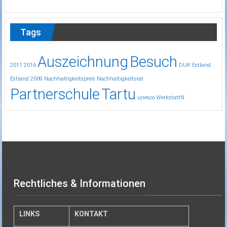
Tags
Auszeichnung
Besuch
2011
2016
DUK
Estland
Estland 2009
Nachhaltigkeitspreis
Nachhaltigkeitsrat
Partnerschule
Tartu
unesco
WerkstattN
Rechtliches & Informationen
LINKS
KONTAKT