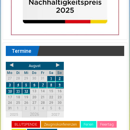
Termine
August
Mo
Di
Mi
Do
Fr
Sa
So
27
28
29
30
31
1
2
3
4
5
6
7
8
9
13
14
15
16
10
11
12
17
18
19
20
21
22
23
24
25
26
27
28
29
30
31
1
2
3
4
5
6
2026
2025
2027
BLUTSPENDE
Zeugniskonferenzen
Ferien
Feiertag