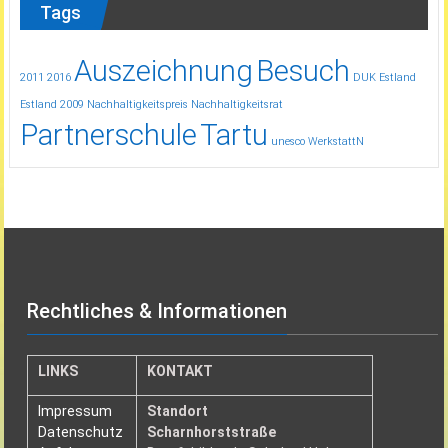
Tags
Auszeichnung
Besuch
2011
2016
DUK
Estland
Estland 2009
Nachhaltigkeitspreis
Nachhaltigkeitsrat
Partnerschule
Tartu
unesco
WerkstattN
Rechtliches & Informationen
LINKS
KONTAKT
Impressum
Standort
Datenschutz
Scharnhorststraße