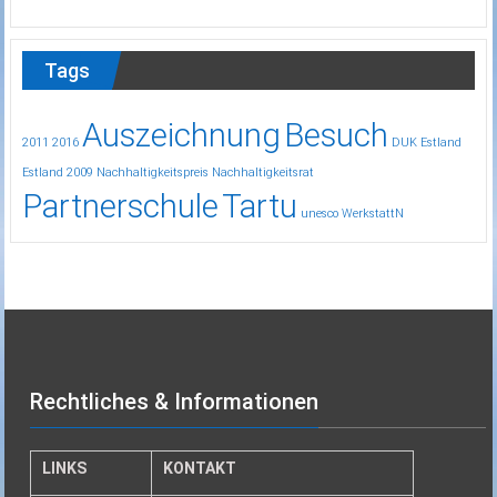
Tags
Auszeichnung
Besuch
2011
2016
DUK
Estland
Estland 2009
Nachhaltigkeitspreis
Nachhaltigkeitsrat
Partnerschule
Tartu
unesco
WerkstattN
Rechtliches & Informationen
LINKS
KONTAKT