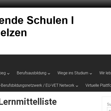
tieg
Berufsausbildung
Wege ins Studium
Wir le
-Berufsbildungsnetzwerk / EU-VET Network
Virtuelle Plat
rnmittelliste
Su