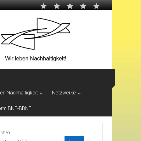
ben Nachhaltigkeit
Netzwerke
tform BNE-BBNE
chen