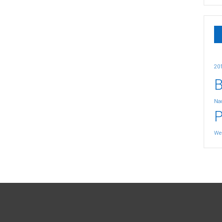
20
B
Nac
P
We