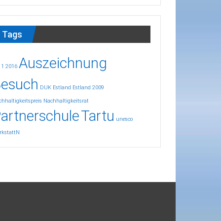
Tags
Auszeichnung
11
2016
esuch
DUK
Estland
Estland 2009
hhaltigkeitspreis
Nachhaltigkeitsrat
artnerschule
Tartu
unesco
rkstattN