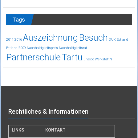
Tags
Auszeichnung
Besuch
2011
2016
DUK
Estland
Estland 2009
Nachhaltigkeitspreis
Nachhaltigkeitsrat
Partnerschule
Tartu
unesco
WerkstattN
Rechtliches & Informationen
LINKS
KONTAKT