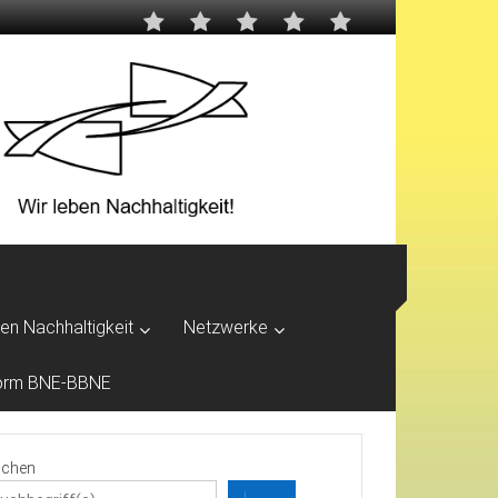
ben Nachhaltigkeit
Netzwerke
tform BNE-BBNE
chen