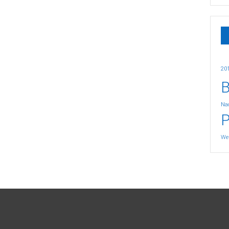
20
B
Nac
P
We