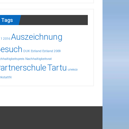
Tags
Auszeichnung
11
2016
esuch
DUK
Estland
Estland 2009
hhaltigkeitspreis
Nachhaltigkeitsrat
artnerschule
Tartu
unesco
rkstattN