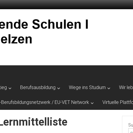
tieg
Berufsausbildung
Wege ins Studium
Wir le
-Berufsbildungsnetzwerk / EU-VET Network
Virtuelle Plat
rnmittelliste
Su