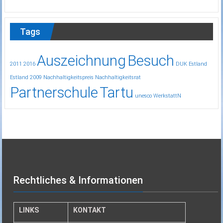
Tags
Auszeichnung
Besuch
2011
2016
DUK
Estland
Estland 2009
Nachhaltigkeitspreis
Nachhaltigkeitsrat
Partnerschule
Tartu
unesco
WerkstattN
Rechtliches & Informationen
LINKS
KONTAKT