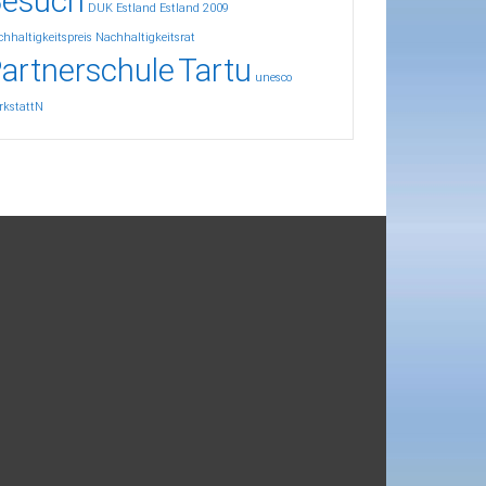
esuch
DUK
Estland
Estland 2009
hhaltigkeitspreis
Nachhaltigkeitsrat
artnerschule
Tartu
unesco
rkstattN