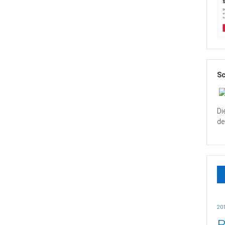
Sc
Di
de
20