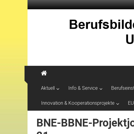
Aktuell
Info & Service
Berufseins
Innovation & Kooperationsprojekte
EU
BNE-BBNE-Projektjo