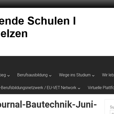
tieg
Berufsausbildung
Wege ins Studium
Wir le
-Berufsbildungsnetzwerk / EU-VET Network
Virtuelle Plat
urnal-Bautechnik-Juni-
Su