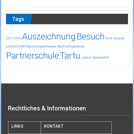
Tags
Auszeichnung
Besuch
2011
2016
DUK
Estland
Estland 2009
Nachhaltigkeitspreis
Nachhaltigkeitsrat
Partnerschule
Tartu
unesco
WerkstattN
Rechtliches & Informationen
LINKS
KONTAKT