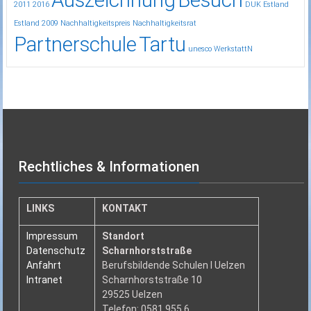
2011
2016
DUK
Estland
Estland 2009
Nachhaltigkeitspreis
Nachhaltigkeitsrat
Partnerschule
Tartu
unesco
WerkstattN
Rechtliches & Informationen
LINKS
KONTAKT
Impressum
Standort
Datenschutz
Scharnhorststraße
Anfahrt
Berufsbildende Schulen I Uelzen
Intranet
Scharnhorststraße 10
29525 Uelzen
Telefon: 0581 955 6