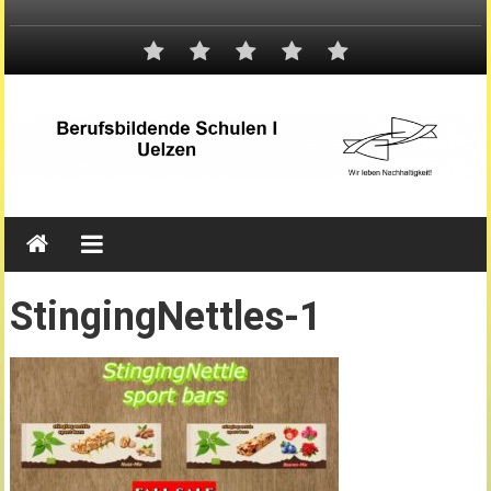
StingingNettles-1