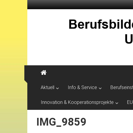
Aktuell
Info & Service
Berufseins
Innovation & Kooperationsprojekte
EU
IMG_9859