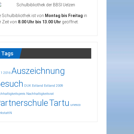
e Schulbibliothek ist von
Montag bis Freitag
in
r Zeit von
8.00 Uhr bis 13.00 Uhr
geöffnet.
Tags
Auszeichnung
11
2016
esuch
DUK
Estland
Estland 2009
hhaltigkeitspreis
Nachhaltigkeitsrat
artnerschule
Tartu
unesco
rkstattN