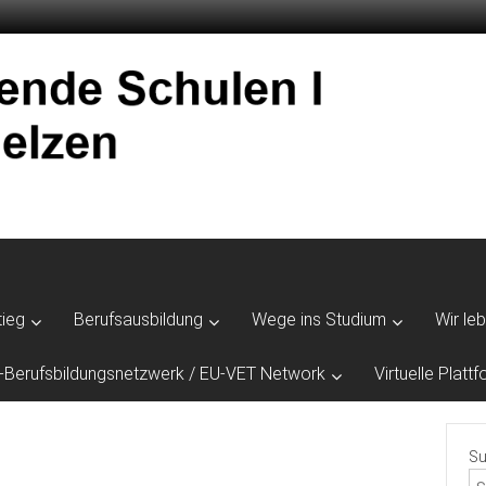
tieg
Berufsausbildung
Wege ins Studium
Wir le
-Berufsbildungsnetzwerk / EU-VET Network
Virtuelle Plat
Su