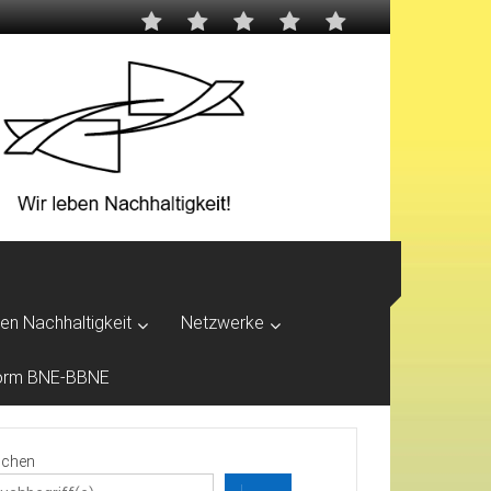
ben Nachhaltigkeit
Netzwerke
tform BNE-BBNE
chen