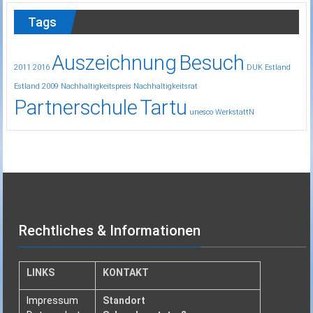
Tags
Auszeichnung
Besuch
2011
2016
DUK
Estland
Estland 2009
Nachhaltigkeitspreis
Nachhaltigkeitsrat
Partnerschule
Tartu
unesco
WerkstattN
Rechtliches & Informationen
LINKS
KONTAKT
Impressum
Standort