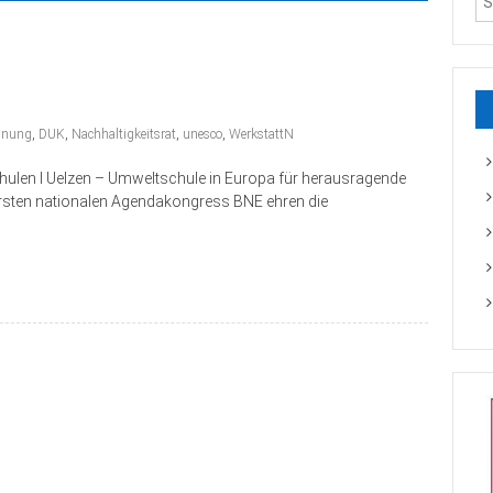
hnung
,
DUK
,
Nachhaltigkeitsrat
,
unesco
,
WerkstattN
hulen I Uelzen – Umweltschule in Europa für herausragende
 ersten nationalen Agendakongress BNE ehren die