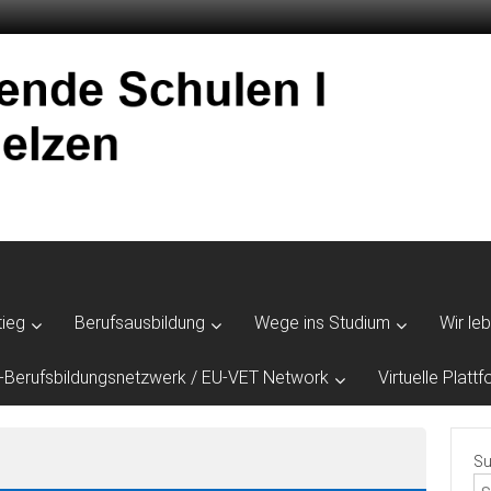
tieg
Berufsausbildung
Wege ins Studium
Wir le
-Berufsbildungsnetzwerk / EU-VET Network
Virtuelle Plat
Su