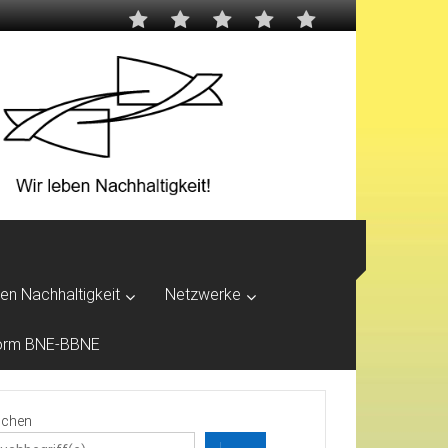
ben Nachhaltigkeit
Netzwerke
tform BNE-BBNE
chen