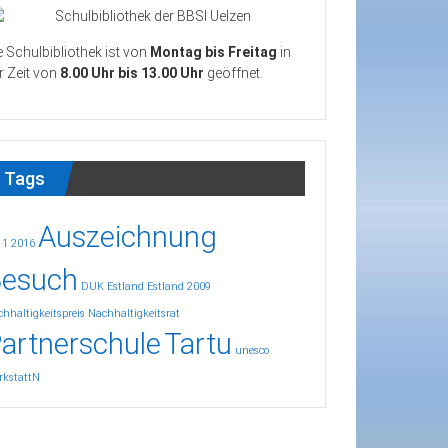
e Schulbibliothek ist von
Montag bis Freitag
in
r Zeit von
8.00 Uhr bis 13.00 Uhr
geöffnet.
Tags
Auszeichnung
11
2016
esuch
DUK
Estland
Estland 2009
hhaltigkeitspreis
Nachhaltigkeitsrat
artnerschule
Tartu
unesco
rkstattN