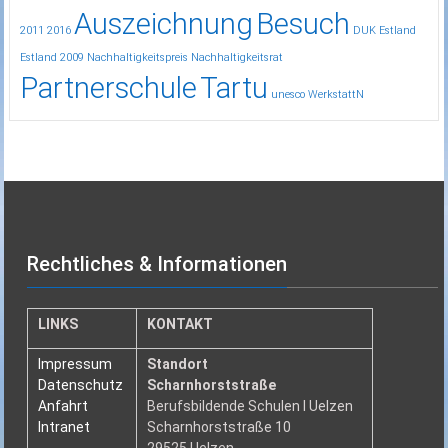
Auszeichnung
Besuch
2011
2016
DUK
Estland
Estland 2009
Nachhaltigkeitspreis
Nachhaltigkeitsrat
Partnerschule
Tartu
unesco
WerkstattN
Rechtliches & Informationen
LINKS
KONTAKT
Impressum
Standort
Datenschutz
Scharnhorststraße
Anfahrt
Berufsbildende Schulen I Uelzen
Intranet
Scharnhorststraße 10
29525 Uelzen