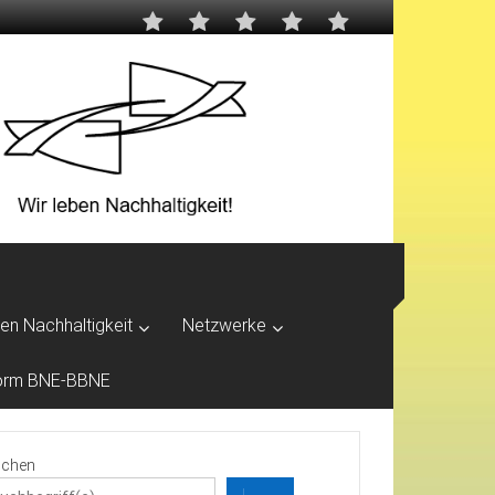
ben Nachhaltigkeit
Netzwerke
tform BNE-BBNE
chen