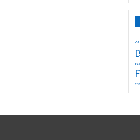
20
B
Nac
P
We